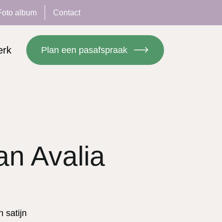
Foto album
Contact
erk
Plan een pasafspraak
an Avalia
 satijn