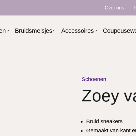
Over ons
ken
Bruidsmeisjes
Accessoires
Coupeusew
Schoenen
Zoey v
Bruid sneakers
Gemaakt van kant en