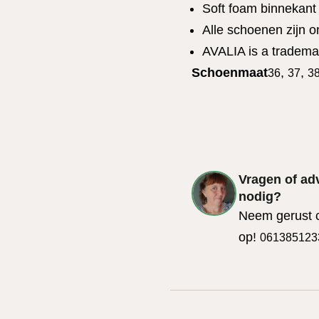
Soft foam binnekant 
Alle schoenen zijn 
AVALIA is a tradema
Schoenmaat
,
,
36
37
3
Vragen of ad
nodig?
Neem gerust 
op!
061385123