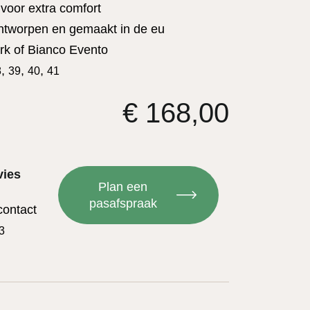
voor extra comfort
ontworpen en gemaakt in de eu
rk of Bianco Evento
,
,
,
8
39
40
41
€
168,00
vies
Plan een
pasafspraak
contact
3