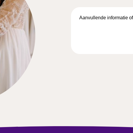
Aanvullende
informatie
of
vragen…