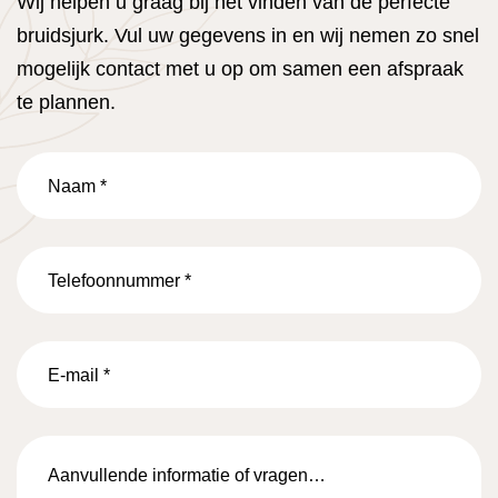
Wij helpen u graag bij het vinden van de perfecte
bruidsjurk. Vul uw gegevens in en wij nemen zo snel
mogelijk contact met u op om samen een afspraak
te plannen.
Naam
*
Telefoonnummer
*
E-
mail
*
Aanvullende
informatie