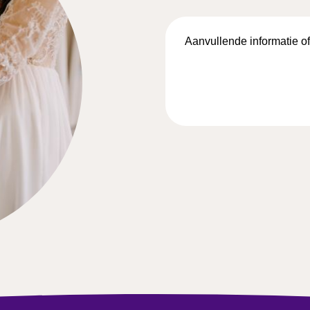
Aanvullende
informatie
of
vragen…