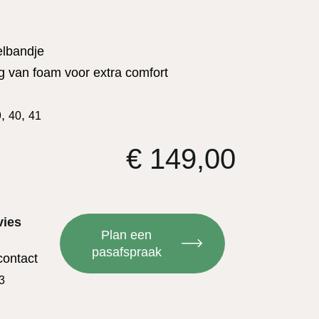
elbandje
g van foam voor extra comfort
,
,
9
40
41
€
149,00
vies
Plan een
pasafspraak
contact
3