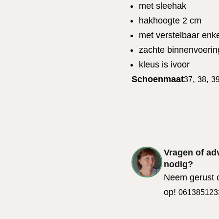
met sleehak
hakhoogte 2 cm
met verstelbaar enk
zachte binnenvoerin
kleus is ivoor
Schoenmaat
,
,
37
38
3
Vragen of ad
nodig?
Neem gerust 
op!
061385123