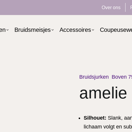
Over ons
ken
Bruidsmeisjes
Accessoires
Coupeusew
Bruidsjurken
Boven 7
amelie
Silhouet:
Slank, aan
lichaam volgt en subt