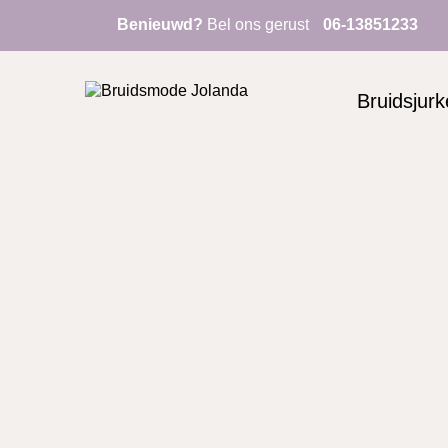
Benieuwd?
Bel ons gerust
06-13851233
Bruidsjur