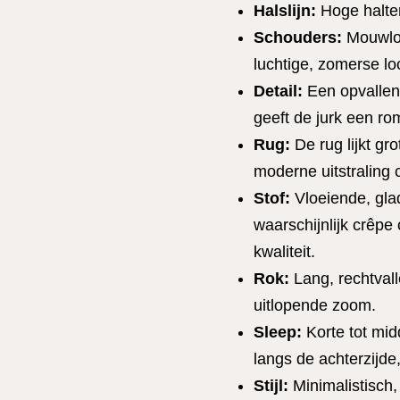
Halslijn:
Hoge halter
Schouders:
Mouwloo
luchtige, zomerse lo
Detail:
Een opvallen
geeft de jurk een ro
Rug:
De rug lijkt gr
moderne uitstraling 
Stof:
Vloeiende, gla
waarschijnlijk crêpe
kwaliteit.
Rok:
Lang, rechtvall
uitlopende zoom.
Sleep:
Korte tot mid
langs de achterzijde,
Stijl:
Minimalistisch, 