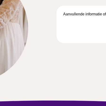
Aanvullende
informatie
of
vragen…