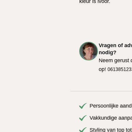
kleur is ivoor.
Vragen of ad
nodig?
Neem gerust 
op!
061385123
Persoonlijke aand
Vakkundige aanpas
Styling van top to