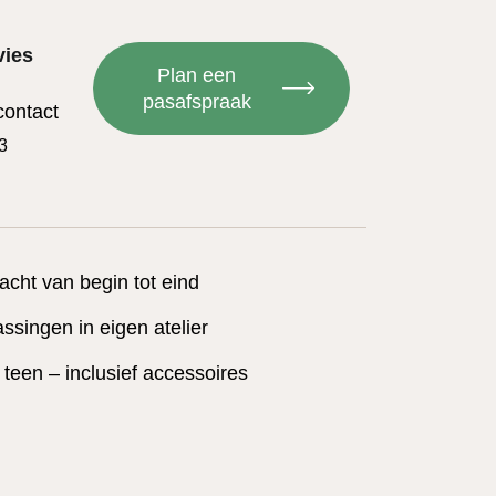
vies
Plan een
pasafspraak
contact
3
acht van begin tot eind
singen in eigen atelier
t teen – inclusief accessoires