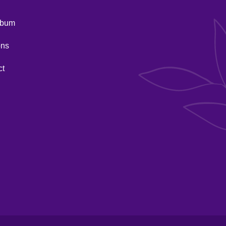
lbum
ons
ct