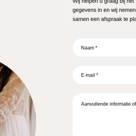
Wij helpen u graag bij het
gegevens in en wij nemen 
samen een afspraak te pl
Naam
*
E-
mail
*
Aanvullende
informatie
of
vragen…