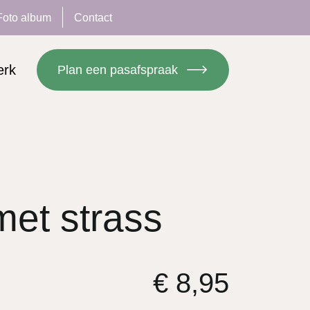
Foto album
Contact
erk
Plan een pasafspraak
met strass
€
8,95