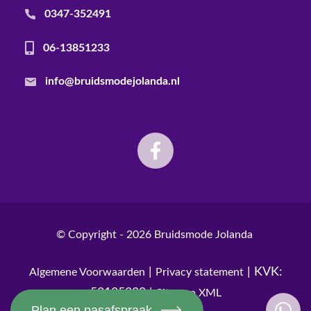
0347-352491
06-13851233
info@bruidsmodejolanda.nl
© Copyright - 2026
Bruidsmode Jolanda
|
| KVK:
Algemene Voorwaarden
Privacy statement
52185230 |
Sitemap XML
Plan een pasafspraak