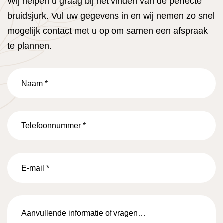
Wij helpen u graag bij het vinden van de perfecte
bruidsjurk. Vul uw gegevens in en wij nemen zo snel
mogelijk contact met u op om samen een afspraak
te plannen.
Naam
*
Telefoonnummer
*
E-
mail
*
Aanvullende
informatie