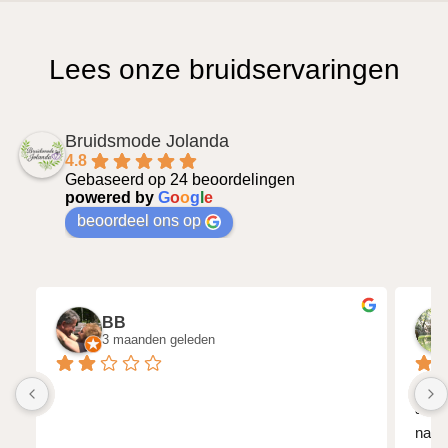
Lees onze bruidservaringen
Bruidsmode Jolanda
4.8
Gebaseerd op 24 beoordelingen
powered by
G
o
o
g
l
e
beoordeel ons op
BB
3 maanden geleden
In ee
aan h
naar 