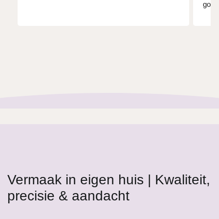
goed 
advie
budge
Ik he
alle 
bruid
een a
en g
huise
Jolan
Nogm
Groet
Vermaak in eigen huis | Kwaliteit,
precisie & aandacht